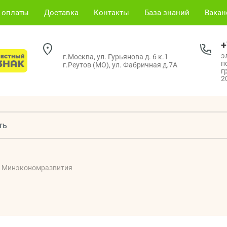
 оплаты
Доставка
Контакты
База знаний
Вака
+
э
г.Москва, ул. Гурьянова д. 6 к.1
п
г.Реутов (МО), ул. Фабричная д.7А
г
2
Минэкономразвития