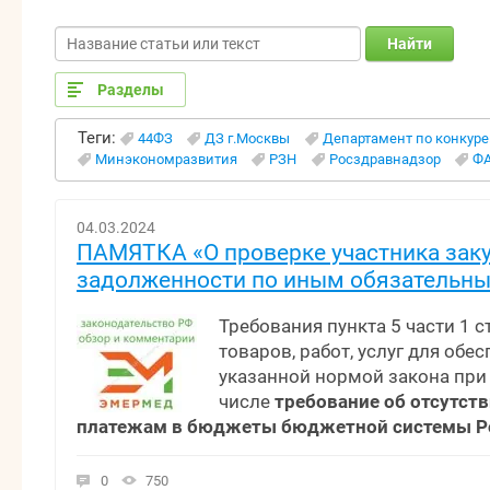
Найти
Разделы
Теги:
44ФЗ
ДЗ г.Москвы
Департамент по конкур
Минэкономразвития
РЗН
Росздравнадзор
Ф
04.03.2024
ПАМЯТКА «О проверке участника заку
задолженности по иным обязательн
Требования пункта 5 части 1 
товаров, работ, услуг для об
указанной нормой закона при
числе
требование об отсутст
платежам в бюджеты бюджетной системы Р
0
750