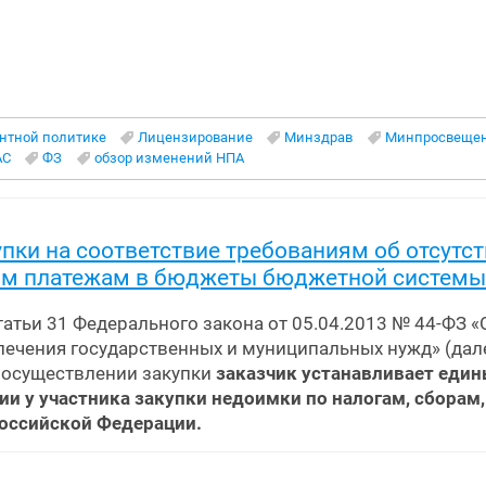
ентной политике
Лицензирование
Минздрав
Минпросвеще
АС
ФЗ
обзор изменений НПА
пки на соответствие требованиям об отсутст
ым платежам в бюджеты бюджетной системы
статьи 31 Федерального закона от 05.04.2013 № 44-ФЗ 
еспечения государственных и муниципальных нужд» (дале
 осуществлении закупки
заказчик устанавливает еди
вии у участника закупки недоимки по налогам, сбора
оссийской Федерации.