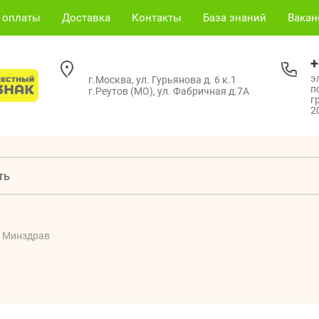
 оплаты
Доставка
Контакты
База знаний
Вака
+
э
г.Москва, ул. Гурьянова д. 6 к.1
п
г.Реутов (МО), ул. Фабричная д.7А
г
2
Минздрав