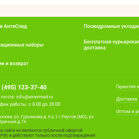
и АнтиСпид
Посиндромные укладк
Бесплатная курьерска
мационные наборы
доставка
ии и возврат
 (495) 123-37-40
Гарантия 
. почта:
info@amermed.ru
Доставка
фик работы: с 8.00 до 20.00
Оптом и 
осква, ул. Гурьянова д. 6 к.1 г.Реутов (МО), ул.
бричная д.7А
а сайте не являются публичной офертой
К РФ) и действуют только после подтверждения