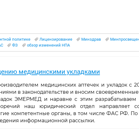
ентной политике
Лицензирование
Минздрав
Минпросвеще
АС
ФЗ
обзор изменений НПА
ащению медицинскими укладками
оизводителем медицинских аптечек и укладок с 2
ниями в законодательстве и вносим своевременные
ладок ЭМЕРМЕД и наравне с этим разрабатываем 
воречий наш юридический отдел направляет с
ругие компетентные органы, в том числе ФАС РФ. П
ведения информационной рассылки.