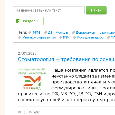
Найти
Разделы
Теги:
44ФЗ
ДЗ г.Москвы
Департамент по конкур
Минэкономразвития
РЗН
Росздравнадзор
Ф
27.01.2025
Стоматология — требования по осн
Наша компания является пр
неустанно следим за измене
производство аптечек и ук
формулировок или проти
правительство РФ, МЗ РФ, ДЗ РФ, РЗН и д
наших покупателей и партнеров путем про
0
607